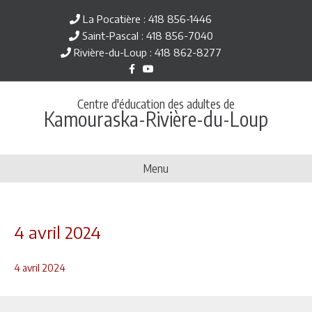
La Pocatière : 418 856-1446
Saint-Pascal : 418 856-7040
Rivière-du-Loup : 418 862-8277
F
Y
a
o
c
u
e
t
Centre d'éducation des adultes de
b
u
Kamouraska-Rivière-du-Loup
o
b
o
e
k
Menu
4 avril 2024
4 avril 2024