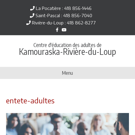
La Pocatière : 418 856-1446
Saint-Pascal : 418 856-7040
Rivière-du-Loup : 418 862-8277
F
Y
a
o
c
u
e
t
Centre d'éducation des adultes de
b
u
Kamouraska-Rivière-du-Loup
o
b
o
e
k
Menu
entete-adultes