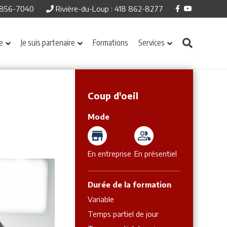
Facebook
Youtube
8 856-7040
Rivière-du-Loup : 418 862-8277
ve
Je suis partenaire
Formations
Services
Coup d'oeil
Mode
En entreprise
En présentiel
Durée de la formation
Variable
Temps partiel de jour