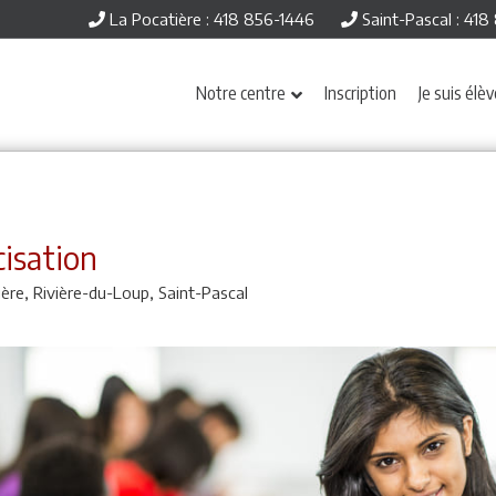
La Pocatière : 418 856-1446
Saint-Pascal : 41
Notre centre
Inscription
Je suis élè
cisation
ière,
Rivière-du-Loup,
Saint-Pascal