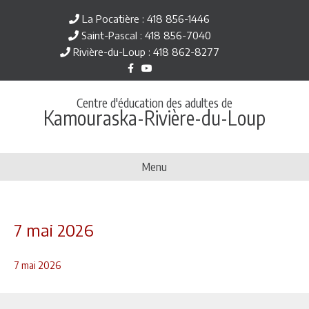
La Pocatière : 418 856-1446
Saint-Pascal : 418 856-7040
Rivière-du-Loup : 418 862-8277
F
Y
a
o
c
u
e
t
Centre d'éducation des adultes de
b
u
Kamouraska-Rivière-du-Loup
o
b
o
e
k
Menu
7 mai 2026
7 mai 2026