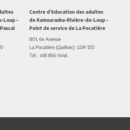
dultes
Centre d’éducation des adultes
u-Loup –
de Kamouraska-Rivière-du-Loup –
-Pascal
Point de service de La Pocatière
801, 6e Avenue
Y0
La Pocatière (Québec) G0R 1Z0
Tél. : 418 856-1446