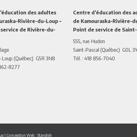
’éducation des adultes
Centre d’éducation des a
raska-Rivière-du-Loup –
de Kamouraska-Rivière-d
 service de Rivière-du-
Point de service de Saint
555, rue Hudon
elage
Saint-Pascal (Québec) G0L 3
u-Loup (Québec) G5R 3N8
Tél. : 418 856-7040
8 862-8277
oup
|
Conception Web :
Standish