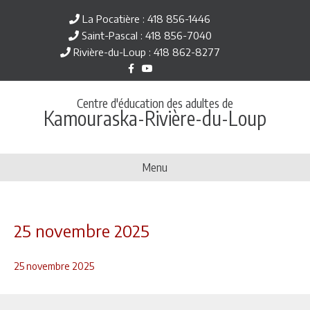
La Pocatière : 418 856-1446
Saint-Pascal : 418 856-7040
Rivière-du-Loup : 418 862-8277
F
Y
a
o
c
u
e
t
Centre d'éducation des adultes de
b
u
Kamouraska-Rivière-du-Loup
o
b
o
e
k
Menu
25 novembre 2025
25 novembre 2025