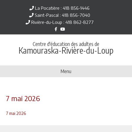
La Pocatière : 418 856-1446
Saint-Pascal : 418 856-7040
Rivière-du-Loup : 418 862-8277
F
Y
a
o
c
u
e
t
Centre d'éducation des adultes de
b
u
Kamouraska-Rivière-du-Loup
o
b
o
e
k
Menu
7 mai 2026
7 mai 2026