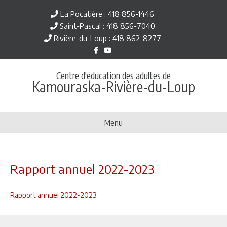
La Pocatière : 418 856-1446
Saint-Pascal : 418 856-7040
Rivière-du-Loup : 418 862-8277
F
Y
a
o
c
u
e
t
Centre d'éducation des adultes de
b
u
Kamouraska-Rivière-du-Loup
o
b
o
e
k
Menu
Rapport annuel 2022-2023
Rapport annuel 2022-2023