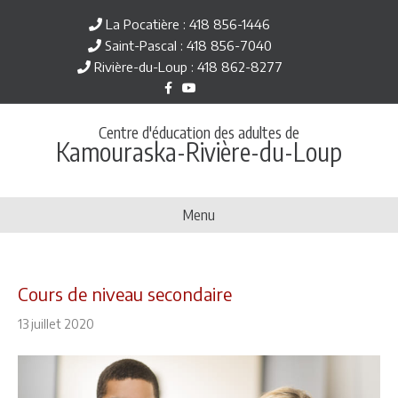
La Pocatière : 418 856-1446
Saint-Pascal : 418 856-7040
Rivière-du-Loup : 418 862-8277
F
Y
a
o
c
u
e
t
Centre d'éducation des adultes de
b
u
Kamouraska-Rivière-du-Loup
o
b
o
e
k
Menu
Cours de niveau secondaire
13 juillet 2020