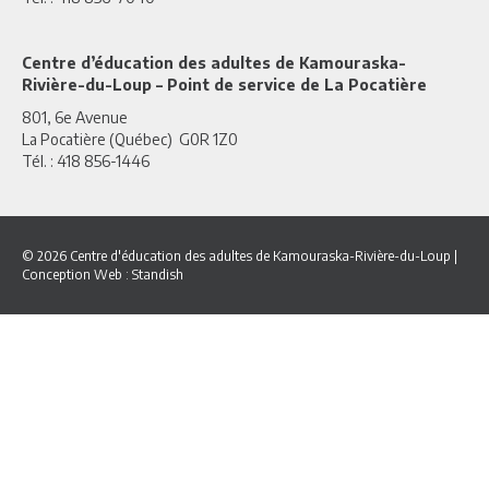
Centre d’éducation des adultes de Kamouraska-
Rivière-du-Loup – Point de service de La Pocatière
801, 6e Avenue
La Pocatière (Québec) G0R 1Z0
Tél. : 418 856-1446
© 2026 Centre d'éducation des adultes de Kamouraska-Rivière-du-Loup
|
Conception Web :
Standish